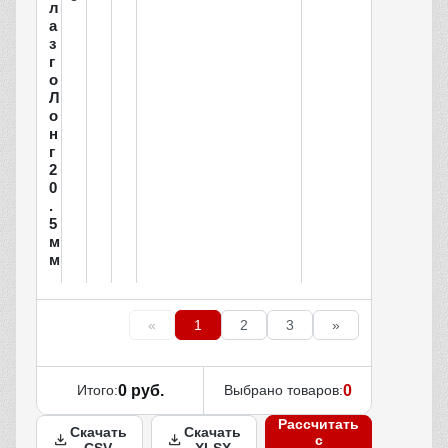
л
а
з
г
о
Л
о
н
г
2
0
.
5
м
м
«
1
2
3
»
Итого:
0 руб.
Выбрано товаров:
0
Рассчитать
Скачать
Скачать
с