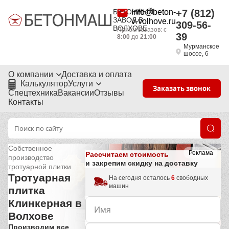
БЕТОННЫЙ
info@beton-
+7 (812)
ЗАВОД В
v-volhove.ru
309-56-
ВОЛХОВЕ
Приём заказов: с
39
8:00
до
21:00
Мурманское
шоссе, 6
О компании
Доставка и оплата
Калькулятор
Услуги
Заказать звонок
Спецтехника
Вакансии
Отзывы
Контакты
Собственное
Реклама
Рассчитаем стоимость
производство
и закрепим скидку на доставку
тротуарной плитки
Тротуарная
На сегодня осталось
6
свободных
машин
плитка
Клинкерная в
Волхове
Производим все