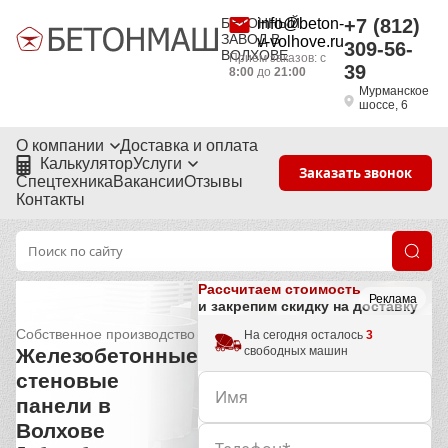
БЕТОННЫЙ
info@beton-
+7 (812)
ЗАВОД В
v-volhove.ru
309-56-
ВОЛХОВЕ
Приём заказов: с
39
8:00
до
21:00
Мурманское
шоссе, 6
О компании
Доставка и оплата
Калькулятор
Услуги
Заказать звонок
Спецтехника
Вакансии
Отзывы
Контакты
Рассчитаем стоимость
Реклама
и закрепим скидку на доставку
Собственное производство
На сегодня осталось
3
свободных машин
Железобетонные
стеновые
панели в
Волхове