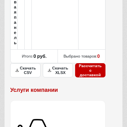
в
а
я
п
а
н
е
л
ь
Итого:
0 руб.
Выбрано товаров:
0
Рассчитать
Скачать
Скачать
с
CSV
XLSX
доставкой
Услуги компании