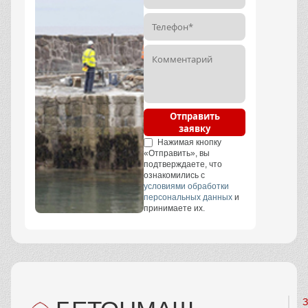
Отправить
заявку
Нажимая кнопку
«Отправить», вы
подтверждаете, что
ознакомились с
условиями обработки
персональных данных
и
принимаете их.
З