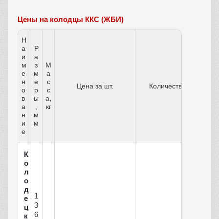
Цены на колодцы ККС (ЖБИ)
Н
а
Р
и
а
м
з
М
е
м
а
н
е
с
Цена за шт.
Количество
о
р
с
в
ы
а,
а
,
кг
н
м
и
м
е
К
о
л
о
д
1
е
3
ц
6
к