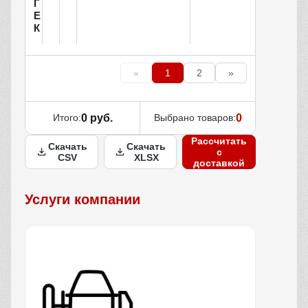
Г
Е
К
«
1
2
»
Итого:
0 руб.
Выбрано товаров:
0
Рассчитать
Скачать
Скачать
с
CSV
XLSX
доставкой
Услуги компании