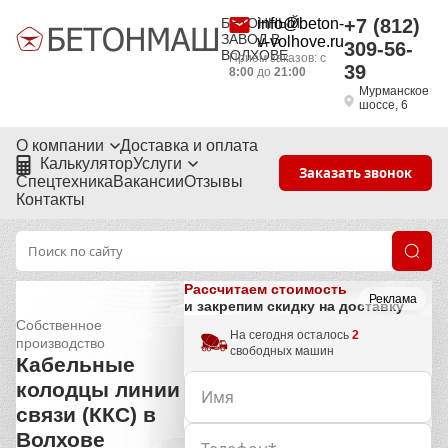
БЕТОННЫЙ
info@beton-
+7 (812)
ЗАВОД В
v-volhove.ru
309-56-
ВОЛХОВЕ
Приём заказов: с
39
8:00
до
21:00
Мурманское
шоссе, 6
О компании
Доставка и оплата
Калькулятор
Услуги
Заказать звонок
Спецтехника
Вакансии
Отзывы
Контакты
Рассчитаем стоимость
Реклама
и закрепим скидку на доставку
Собственное
На сегодня осталось
2
производство
свободных машин
Кабельные
колодцы линии
связи (ККС) в
Волхове