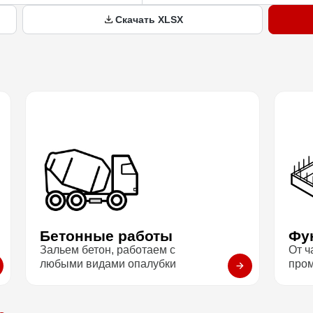
Скачать XLSX
Бетонные работы
Фу
Зальем бетон, работаем с
От ч
любыми видами опалубки
про