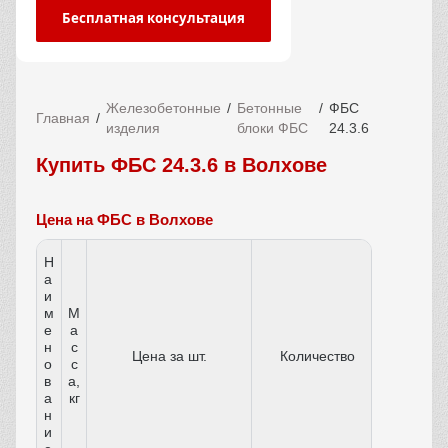
Бесплатная консультация
Железобетонные
Бетонные
ФБС
Главная
изделия
блоки ФБС
24.3.6
Купить ФБС 24.3.6 в Волхове
Цена на ФБС в Волхове
Н
а
и
м
М
е
а
н
с
Цена за шт.
Количество
о
с
в
а,
а
кг
н
и