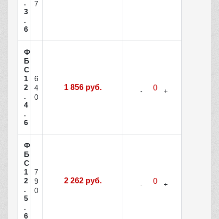
.
7
3
.
6
Ф
Б
С
6
1
2
1 856 руб.
4
.
0
4
.
6
Ф
Б
С
7
1
2
2 262 руб.
9
.
0
5
.
6