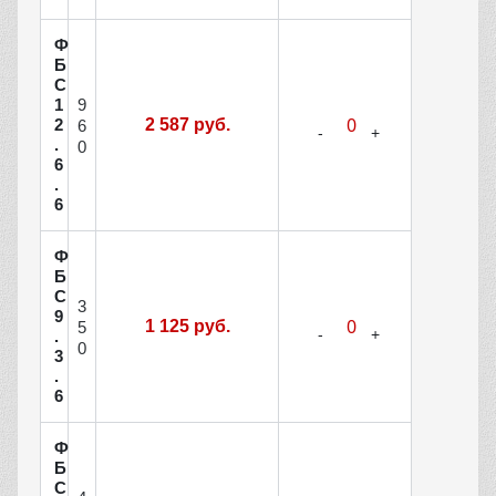
Ф
Б
С
9
1
2
2 587 руб.
6
.
0
6
.
6
Ф
Б
С
3
9
1 125 руб.
5
.
0
3
.
6
Ф
Б
С