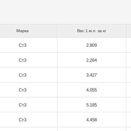
Марка
Вес 1 м.п. за кг
Ст3
2.809
Ст3
2.264
Ст3
3.427
Ст3
4.055
Ст3
5.185
Ст3
4.458