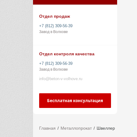
Отдел продаж
+7 (812) 309-56-39
Завод в Волхове
Отдел контроля качества
+7 (812) 309-56-39
Завод в Волхове
info@beton-v-volhove.ru
Бесплатная консультация
Главная
Металлопрокат
Швеллер