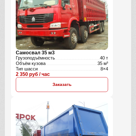
Самосвал 35 м3
Грузоподъёмность
40 т
Объём кузова
35 м³
Тип шасси
8×4
2 350 руб / час
Заказать