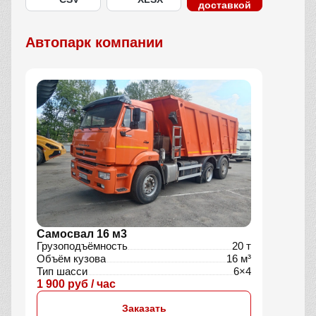
доставкой
Автопарк компании
Самосвал 16 м3
Грузоподъёмность
20 т
Объём кузова
16 м³
Тип шасси
6×4
1 900 руб / час
Заказать