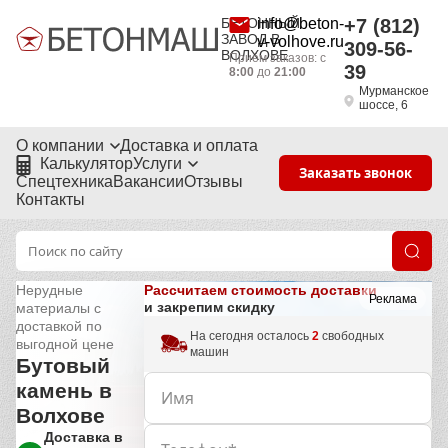
БЕТОННЫЙ
info@beton-
+7 (812)
ЗАВОД В
v-volhove.ru
309-56-
ВОЛХОВЕ
Приём заказов: с
39
8:00
до
21:00
Мурманское
шоссе, 6
О компании
Доставка и оплата
Калькулятор
Услуги
Заказать звонок
Спецтехника
Вакансии
Отзывы
Контакты
Рассчитаем стоимость доставки
Нерудные
Реклама
и закрепим скидку
материалы с
доставкой по
На сегодня осталось
2
свободных
выгодной цене
машин
Бутовый
камень в
Волхове
Доставка в