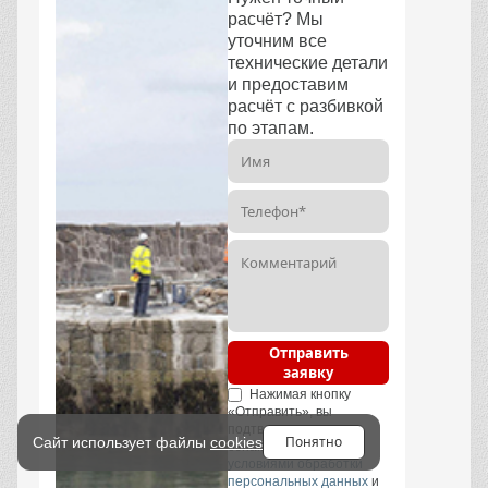
расчёт? Мы
уточним все
технические детали
и предоставим
расчёт с разбивкой
по этапам.
Отправить
заявку
Нажимая кнопку
«Отправить», вы
подтверждаете, что
Понятно
Сайт использует файлы
cookies
ознакомились с
условиями обработки
персональных данных
и