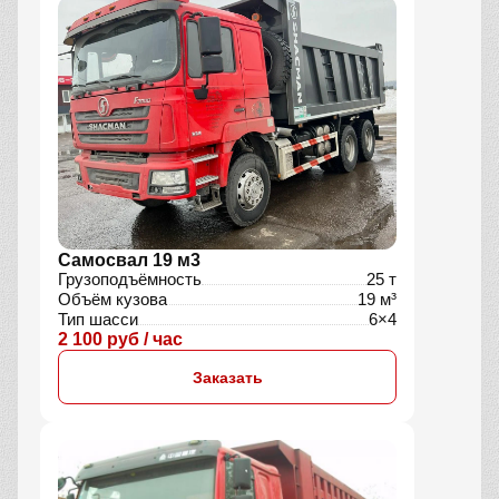
Самосвал 19 м3
Грузоподъёмность
25 т
Объём кузова
19 м³
Тип шасси
6×4
2 100 руб / час
Заказать