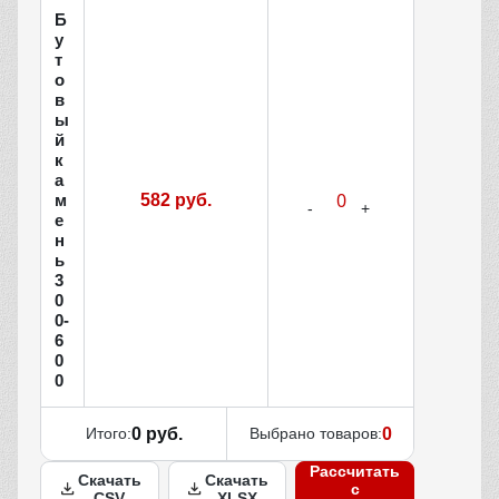
Б
у
т
о
в
ы
й
к
а
м
582 руб.
е
н
ь
3
0
0-
6
0
0
Итого:
0 руб.
Выбрано товаров:
0
Рассчитать
Скачать
Скачать
с
CSV
XLSX