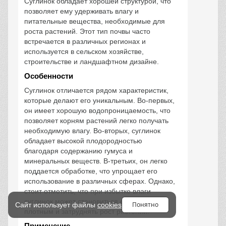
Суглинок обладает хорошей структурой, что
позволяет ему удерживать влагу и
питательные вещества, необходимые для
роста растений. Этот тип почвы часто
встречается в различных регионах и
используется в сельском хозяйстве,
строительстве и ландшафтном дизайне.
Особенности
Суглинок отличается рядом характеристик,
которые делают его уникальным. Во-первых,
он имеет хорошую водопроницаемость, что
позволяет корням растений легко получать
необходимую влагу. Во-вторых, суглинок
обладает высокой плодородностью
благодаря содержанию гумуса и
минеральных веществ. В-третьих, он легко
поддается обработке, что упрощает его
использование в различных сферах. Однако,
стоит отметить, что при избытке влаги
суглинок может становиться слишком
Понятно
Сайт использует файлы
cookies
плотным и затруднять рост растений.
Применение