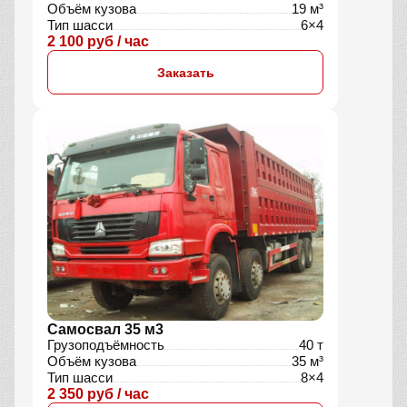
Объём кузова
19 м³
Тип шасси
6×4
2 100 руб / час
Заказать
Самосвал 35 м3
Грузоподъёмность
40 т
Объём кузова
35 м³
Тип шасси
8×4
2 350 руб / час