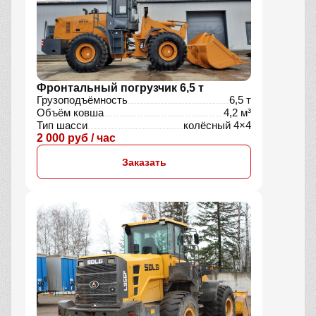
Фронтальный погрузчик 6,5 т
Грузоподъёмность
6,5 т
Объём ковша
4,2 м³
Тип шасси
колёсный 4×4
2 000 руб / час
Заказать