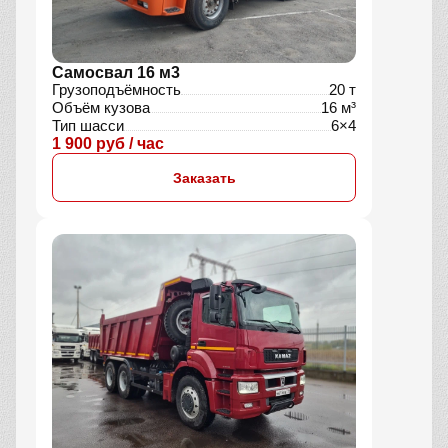
Самосвал 16 м3
Грузоподъёмность
20 т
Объём кузова
16 м³
Тип шасси
6×4
1 900 руб / час
Заказать