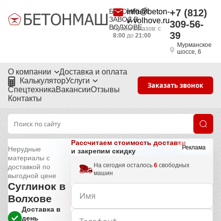
БЕТОННЫЙ
info@beton-
+7 (812)
ЗАВОД В
v-volhove.ru
309-56-
ВОЛХОВЕ
Приём заказов: с
39
8:00
до
21:00
Мурманское
шоссе, 6
О компании
Доставка и оплата
Калькулятор
Услуги
Заказать звонок
Спецтехника
Вакансии
Отзывы
Контакты
Рассчитаем стоимость доставки
Реклама
Нерудные
и закрепим скидку
материалы с
На сегодня осталось
6
свободных
доставкой по
машин
выгодной цене
Суглинок в
Волхове
Доставка в
день