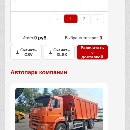
)
«
1
2
»
Итого:
0 руб.
Выбрано товаров:
0
Рассчитать
Скачать
Скачать
с
CSV
XLSX
доставкой
Автопарк компании