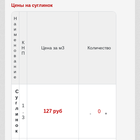
Цены на суглинок
Н
а
и
м
е
К
н
Н
Цена за м3
Количество
о
П
в
а
н
и
е
С
у
г
1
л
127 руб
.
и
3
н
о
к