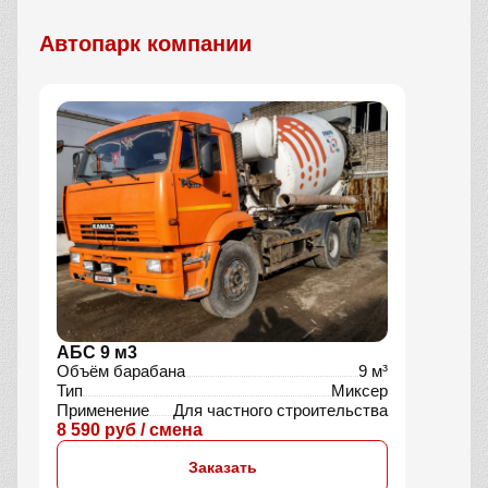
Автопарк компании
АБС 9 м3
Объём барабана
9 м³
Тип
Миксер
Применение
Для частного строительства
8 590 руб / смена
Заказать