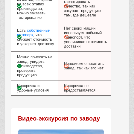
гарантировать
на всех этапах
качество, так как
производства,
закупает продукцию
можно заказать
там, где дешевле
тестирование
Нет своих машин,
Есть
собственный
использует наёмный
автопарк
, что
транспорт, что
снижает стоимость
увеличивает стоимость
и ускоряет доставку
доставки
Можно приехать на
завод, увидеть
Невозможно посетить
производство,
завод, так как его нет
проверить
продукцию
Рассрочка и
Рассрочка не
удобные условия
предоставляется
Видео-экскурсия по заводу