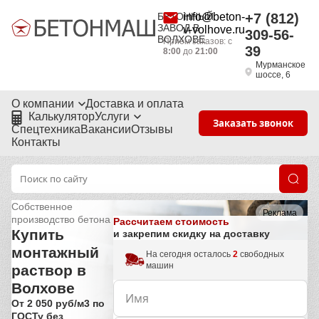
БЕТОННЫЙ
info@beton-
+7 (812)
ЗАВОД В
v-volhove.ru
309-56-
ВОЛХОВЕ
Приём заказов: с
39
8:00
до
21:00
Мурманское
шоссе, 6
О компании
Доставка и оплата
Калькулятор
Услуги
Заказать звонок
Спецтехника
Вакансии
Отзывы
Контакты
Собственное
Реклама
производство бетона
Рассчитаем стоимость
Купить
и закрепим скидку на доставку
монтажный
На сегодня осталось
2
свободных
машин
раствор в
Волхове
От 2 050 руб/м3 по
ГОСТу без