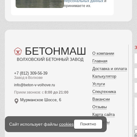
персональных данных
и
принимаете их.
БЕТОНМАШ
З
О компании
ВОЛХОВСКИЙ БЕТОННЫЙ ЗАВОД
Главная
Доставка и оплата
+7 (812) 309-56-39
Калькулятор
Завод в Волхове
Услуги
info@beton-v-volhove.ru
Спецтехника
Прием звонков: с
8:00 до 21:00
Вакансии
Мурманское Шоссе, 6
Отзывы
Карта сайта
Контакты
Понятно
Сайт использует файлы
cookies
п