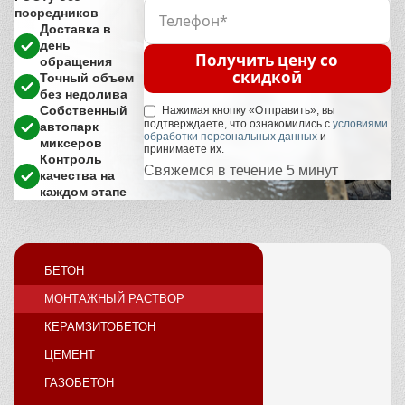
посредников
Доставка в
день
Получить цену со
обращения
скидкой
Точный объем
без недолива
Собственный
Нажимая кнопку «Отправить», вы
подтверждаете, что ознакомились с
условиями
автопарк
обработки персональных данных
и
миксеров
принимаете их.
Контроль
Свяжемся в течение 5 минут
качества на
каждом этапе
БЕТОН
МОНТАЖНЫЙ РАСТВОР
КЕРАМЗИТОБЕТОН
ЦЕМЕНТ
ГАЗОБЕТОН