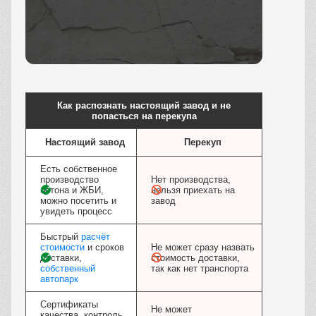
Заказать
Как распознать настоящий завод и не
попасться на перекупа
Настоящий завод
Перекуп
Есть собственное
производство
Нет производства,
бетона и ЖБИ,
нельзя приехать на
можно посетить и
завод
увидеть процесс
Быстрый
расчёт
стоимости
и сроков
Не может сразу назвать
доставки,
стоимость доставки,
собственный
так как нет транспорта
автопарк
Сертификаты
Не может
качества, контроль