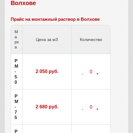
Волхове
Прайс на монтажный раствор в Волхове
М
а
Цена за м3
Количество
рк
а
Р
М
-
2 050 руб.
5
0
Р
М
-
2 680 руб.
7
5
Р