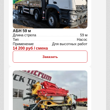
АБН 59 м
Длина стрела
59 м
Тип
Насос
Применение
Для высотных работ
14 200 руб / смена
Заказать