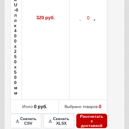
U
-б
л
320 руб.
о
к
4
0
0
х
2
5
0
x
5
0
0
м
м
Итого:
0 руб.
Выбрано товаров:
0
Рассчитать
Скачать
Скачать
с
CSV
XLSX
доставкой