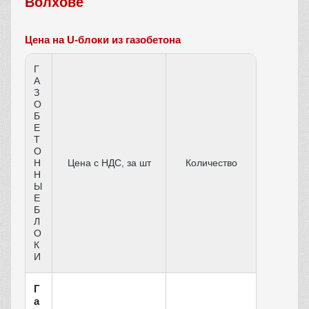
Волхове
Цена на U-блоки из газобетона
Г
А
З
О
Б
Е
Т
О
Н
Цена c НДС, за шт
Количество
Н
Ы
Е
Б
Л
О
К
И
Г
а