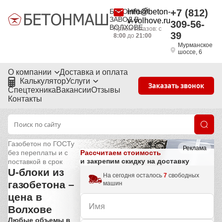
БЕТОННЫЙ
info@beton-
+7 (812)
ЗАВОД В
v-volhove.ru
309-56-
ВОЛХОВЕ
Приём заказов: с
39
8:00
до
21:00
Мурманское
шоссе, 6
О компании
Доставка и оплата
Калькулятор
Услуги
Заказать звонок
Спецтехника
Вакансии
Отзывы
Контакты
Газобетон по ГОСТу
Реклама
Рассчитаем стоимость
без переплаты и с
и закрепим скидку на доставку
поставкой в срок
U-блоки из
На сегодня осталось
7
свободных
газобетона –
машин
цена в
Волхове
Любые объемы в