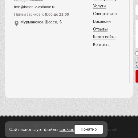
Услуги
info@beton-v-volhove.ru
Спецтехника
Прием звонков: с
8:00 до 21:00
Вакансии
Мурманское Шоссе, 6
Отзывы
Карта сайта
Контакты
п
у
д
2011-2026
© БЕТОНМАШ
Понятно
Сайт использует файлы
cookies
Информация, предоставленная на сайте, не является публичной офертой.
Условия обработки персональных данных