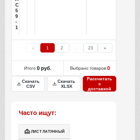
С
5
9
-
1
«
1
2
...
23
»
Итого:
0 руб.
Выбрано товаров:
0
Рассчитать
Скачать
Скачать
с
CSV
XLSX
доставкой
Часто ищут:
ЛИСТ ЛАТУННЫЙ