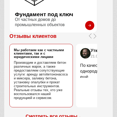
Фундамент под ключ
От частных домов до
промышленных объектов
Отзывы клиентов
Мы работаем как с частными
Уткин Марс
клиентами, так и с
21.04.2025
юридическими лицами
Производим и доставляем бетон
По качеству вопро
различных марок, а также
предоставляем сопутствующие
однородный, без 
услуги: аренду автобетононасоса
ещё.
и миксера, заливку бетона,
установку опалубки и прокат
строительных инструментов.
Реальные отзывы тех, кто уже
воспользовался нашей
продукцией и сервисом.
Смотреть все отзывы
→