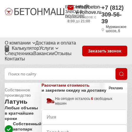
БЕТОННЫЙ
info@beton-
+7 (812)
ЗАВОД В
v-volhove.ru
309-56-
ВОЛХОВЕ
Приём заказов: с
39
8:00
до
21:00
Мурманское
шоссе, 6
О компании
Доставка и оплата
Калькулятор
Услуги
Заказать звонок
Спецтехника
Вакансии
Отзывы
Контакты
Рассчитаем стоимость
Реклама
Собственное
и закрепим скидку на доставку
производство
На сегодня осталось
6
свободных
Латунь
машин
Любые объемы
в кратчайшие
сроки
Собственный
автопарк