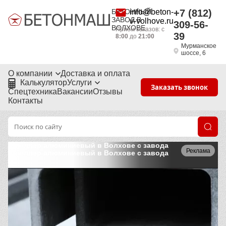
БЕТОННЫЙ
info@beton-
+7 (812)
ЗАВОД В
v-volhove.ru
309-56-
ВОЛХОВЕ
Приём заказов: с
39
8:00
до
21:00
Мурманское
шоссе, 6
О компании
Доставка и оплата
Калькулятор
Услуги
Заказать звонок
Спецтехника
Вакансии
Отзывы
Контакты
Швеллер алюминиевый в Волхове с завода
Реклама
Швеллер алюминиевый в Волхове с завода