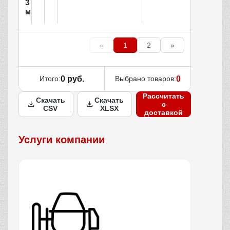
3
м
«
1
2
»
Итого:
0 руб.
Выбрано товаров:
0
Рассчитать
Скачать
Скачать
с
CSV
XLSX
доставкой
Услуги компании