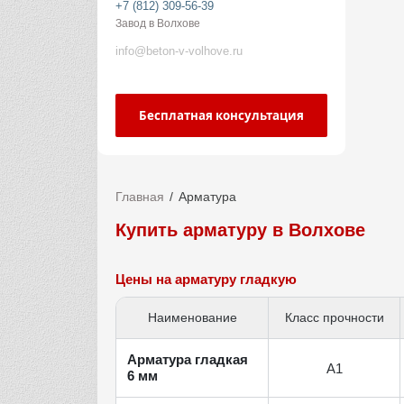
+7 (812) 309-56-39
Завод в Волхове
info@beton-v-volhove.ru
Бесплатная консультация
Главная
Арматура
Купить арматуру в Волхове
Цены на арматуру гладкую
Наименование
Класс прочности
Арматура гладкая
А1
6 мм